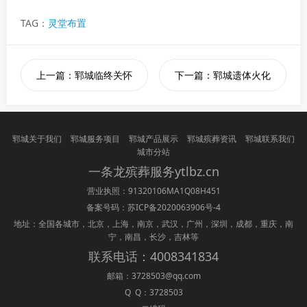
TAG：
灵堂布置
上一篇：郓城临终关怀
下一篇：郓城遗体火化
郓城关于我们
郓城服务项目
郓城产品展示
郓城殡葬资讯
郓城联系我们
城市分站
一条龙
殡葬
服务ytlbz.cn
营业执照：91320106MA1Q08H451
备案号码：
苏ICP备2020063906号-4
地址：全国各城市，北京，上海，南京，武汉，广州，深圳，成都，重庆，南
宁，南昌，长沙，吉林等
联系电话：4008341834
邮箱：3728503@qq.com
Q Q：3728503