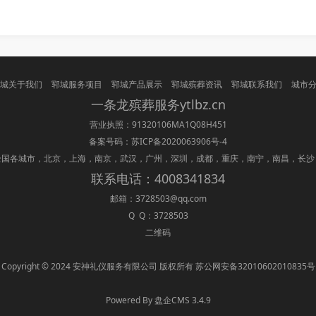
城关于我们
郓城服务项目
郓城产品展示
郓城殡葬资讯
郓城联系我们
城市
一条龙
殡葬
服务ytlbz.cn
营业执照：91320106MA1Q08H451
备案号码：
苏ICP备2020063906号-4
全国各城市，北京，上海，南京，武汉，广州，深圳，成都，重庆，南宁，南昌，长沙
联系电话：4008341834
邮箱：3728503@qq.com
Q Q：3728503
二维码
Copyright © 2024 安神礼仪服务有限公司 版权所有 苏公网安备32010602010835号
Powered By 盘企CMS 3.4.9
盘企CMS