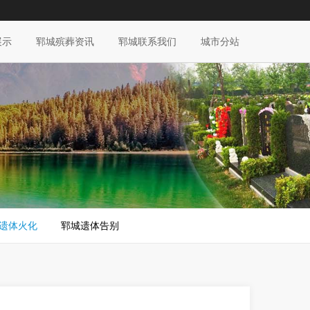
展示
郓城殡葬资讯
郓城联系我们
城市分站
遗体火化
郓城遗体告别