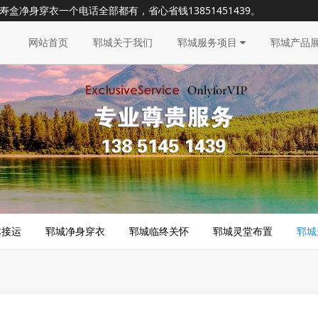
寿盒净身穿衣一个电话全部都有，省心省钱
13851451439
。
网站首页
郓城关于我们
郓城服务项目
郓城产品
体接运
郓城净身穿衣
郓城临终关怀
郓城灵堂布置
郓城