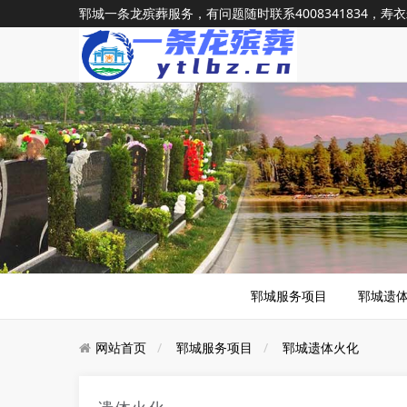
郓城一条龙殡葬服务，有问题随时联系
4008341834
，寿衣
郓城服务项目
郓城遗
网站首页
郓城服务项目
郓城遗体火化