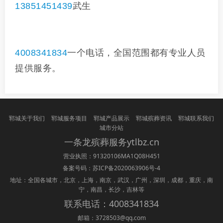
13851451439
武生
4008341834
一个电话，全国范围都有专业人员
提供服务。
郓城关于我们
郓城服务项目
郓城产品展示
郓城殡葬资讯
郓城联系我们
城市分站
一条龙
殡葬
服务ytlbz.cn
营业执照：91320106MA1Q08H451
备案号码：
苏ICP备2020063906号-4
地址：全国各城市，北京，上海，南京，武汉，广州，深圳，成都，重庆，南
宁，南昌，长沙，吉林等
联系电话：4008341834
邮箱：3728503@qq.com