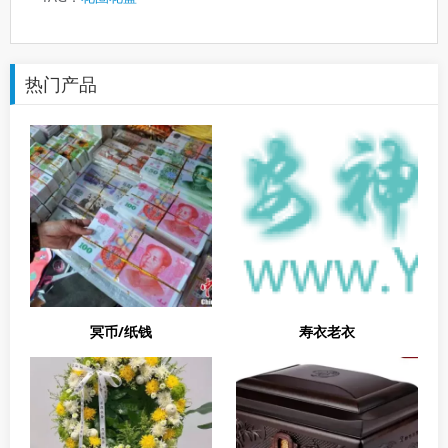
热门产品
冥币/纸钱
寿衣老衣