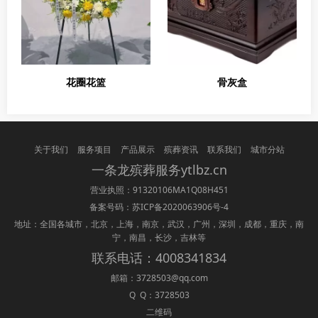
花圈花篮
骨灰盒
关于我们
服务项目
产品展示
殡葬资讯
联系我们
城市分站
一条龙
殡葬
服务ytlbz.cn
营业执照：91320106MA1Q08H451
备案号码：
苏ICP备2020063906号-4
地址：全国各城市，北京，上海，南京，武汉，广州，深圳，成都，重庆，南
宁，南昌，长沙，吉林等
联系电话：4008341834
邮箱：3728503@qq.com
Q Q：3728503
二维码