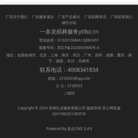
广东关于我们
广东服务项目
广东产品展示
广东殡葬资讯
广东联系我们
城市分站
一条龙
殡葬
服务ytlbz.cn
营业执照：91320106MA1Q08H451
备案号码：
苏ICP备2020063906号-4
地址：全国各城市，北京，上海，南京，武汉，广州，深圳，成都，重庆，南
宁，南昌，长沙，吉林等
联系电话：4008341834
邮箱：3728503@qq.com
Q Q：3728503
二维码
Copyright © 2024 安神礼仪服务有限公司 版权所有 苏公网安备
32010602010835号
Powered By 盘企CMS 3.4.9
盘企CMS