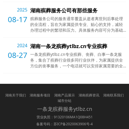
2025
湖南殡葬服务公司有那些服务
08-17
殡葬服务公司的服务通常覆盖从逝者离世到后事处理
的全流程，旨在为家属提供专业、贴心的支持，减轻
办理过程中的繁琐和压力。具体服务内容可分为基础
核心服务和延伸定制服务两大类，以下是常见项目的
详细说明：一、基础核心服务（贯穿殡葬全流程）1.
2024
湖南一条龙殡葬ytlbz.cn专业殡葬
遗体接运24 小时响应：多数公司提供全天候接运服
08-27
务，确保家属第一时间联系。车辆选择：普通殡仪车
一条龙殡葬ytlbz.cn专业殡葬、丧葬、白事一条龙服
（基础型）、豪华殡仪车（高端型），部分提供消
务，集合了殡葬行业很多同行业伙伴，为家属提供全
毒、恒温设备，保障遗体安全。跨
方位的丧事服务，一个电话就可以安排家属需要的全
部事务，丧事咨询，风俗解释，心理排解，运输购买
各种丧葬用品，各种白事用品价格，服务，品质建议
与比较。4008341834一个电话，全国范围都有专业人
员提供服务。不管白天夜晚随时联系13851451439武
生4008341834一个电话，全国范围都有专业人
湖南关于我们
湖南服务项目
湖南产品展示
湖南殡葬资讯
湖南联系我们
城市分站
一条龙
殡葬
服务ytlbz.cn
营业执照：91320106MA1Q08H451
备案号码：
苏ICP备2020063906号-4