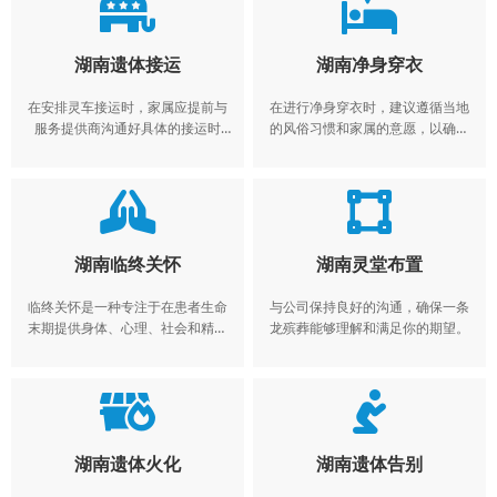
湖南遗体接运
湖南净身穿衣
在安排灵车接运时，家属应提前与
在进行净身穿衣时，建议遵循当地
服务提供商沟通好具体的接运时
的风俗习惯和家属的意愿，以确保
间、地点和相关要求，确保整个过
仪式的庄重和得体。
程顺利、庄重。
湖南临终关怀
湖南灵堂布置
临终关怀是一种专注于在患者生命
与公司保持良好的沟通，确保一条
末期提供身体、心理、社会和精神
龙殡葬能够理解和满足你的期望。
等方面的照料和支持的医疗护理服
务。
湖南遗体火化
湖南遗体告别