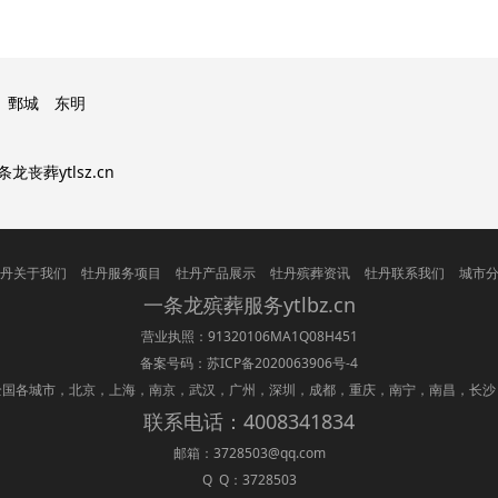
夜晚随时联系
有专业人
鄄城
东明
条龙丧葬ytlsz.cn
丹关于我们
牡丹服务项目
牡丹产品展示
牡丹殡葬资讯
牡丹联系我们
城市
一条龙
殡葬
服务ytlbz.cn
营业执照：91320106MA1Q08H451
备案号码：
苏ICP备2020063906号-4
全国各城市，北京，上海，南京，武汉，广州，深圳，成都，重庆，南宁，南昌，长沙
联系电话：4008341834
邮箱：3728503@qq.com
Q Q：3728503