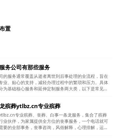
布置
服务公司有那些服务
司的服务通常覆盖从逝者离世到后事处理的全流程，旨在
专业、贴心的支持，减轻办理过程中的繁琐和压力。具体
分为基础核心服务和延伸定制服务两大类，以下是常见项
明：一、基础核心服务（贯穿殡葬全流程）1.遗体接运24
多数公司提供全天候接运服务，确保家属第一时间联系。
殡葬ytlbz.cn专业殡葬
普通殡仪车（基础型）、豪华殡仪车（高端型），部分提
温设备，保障遗体安全。跨
tlbz.cn专业殡葬、丧葬、白事一条龙服务，集合了殡葬
行业伙伴，为家属提供全方位的丧事服务，一个电话就可
需要的全部事务，丧事咨询，风俗解释，心理排解，运输
4
牡丹灵堂
/6
葬用品，各种白事用品价格，服务，品质建议与比较。
1834一个电话，全国范围都有专业人员提供服务。不管白天