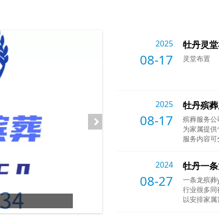
2025
牡丹灵堂
08-17
灵堂布置
2025
牡丹殡葬
08-17
殡葬服务公
为家属提供
服务内容可
目的详细说
小时响应：
2024
牡丹一条龙
车辆选择：
08-27
供消毒、恒
一条龙殡葬y
行业很多同
以安排家属
3
牡丹遗体火化
/6
购买各种丧
400834