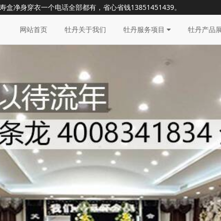
寿盒净身穿衣一个电话全部都有，省心省钱
13851451439
。
网站首页
牡丹关于我们
牡丹服务项目
牡丹产品