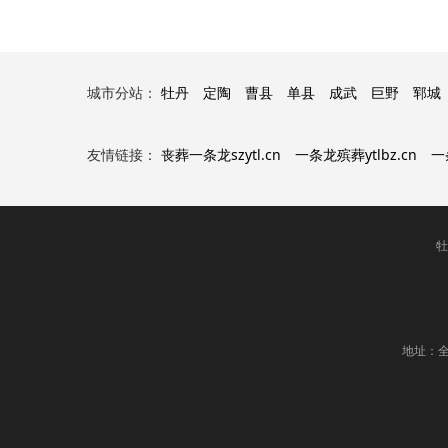
城市分站：
牡丹
定陶
曹县
单县
成武
巨野
郓城
友情链接：
丧葬一条龙szytl.cn
一条龙殡葬ytlbz.cn
一
牡
地址：