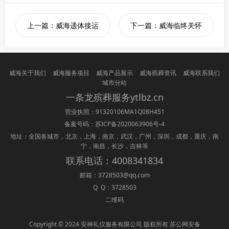
上一篇：威海遗体接运
下一篇：威海临终关怀
威海关于我们
威海服务项目
威海产品展示
威海殡葬资讯
威海联系我们
城市分站
一条龙
殡葬
服务ytlbz.cn
营业执照：91320106MA1Q08H451
备案号码：
苏ICP备2020063906号-4
地址：全国各城市，北京，上海，南京，武汉，广州，深圳，成都，重庆，南
宁，南昌，长沙，吉林等
联系电话：4008341834
邮箱：3728503@qq.com
Q Q：3728503
二维码
Copyright © 2024 安神礼仪服务有限公司 版权所有 苏公网安备