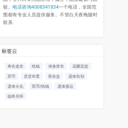
较。
电话咨询4008341834
一个电话，全国范
围都有专业人员提供服务。不管白天夜晚随时
联系
标签云
寿衣老衣
纸钱
净身穿衣
花圈花篮
冥币
灵堂布置
骨灰盒
遗体告别
遗体火化
冥币/纸钱
遗体接运
临终关怀