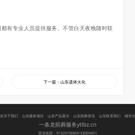
围都有专业人员提供服务。不管白天夜晚随时联
下一篇：山东遗体火化
东关于我们
山东服务项目
山东产品展示
山东殡葬资讯
山东联系我们
城市
一条龙
殡葬
服务ytlbz.cn
营业执照：91320106MA1Q08H451